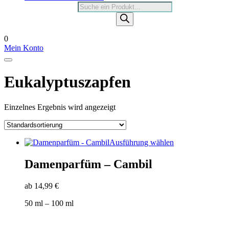
Products
search
0
Mein Konto
Eukalyptuszapfen
Einzelnes Ergebnis wird angezeigt
Dieses
Ausführung wählen
Produkt
weist
Damenparfüm – Cambil
mehrere
Varianten
ab
14,99
€
auf.
Die
50
ml
– 100
ml
Optionen
können
auf