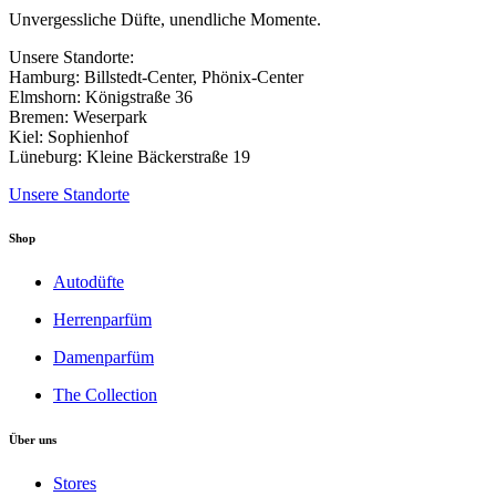
der
Unvergessliche Düfte, unendliche Momente.
Produktseite
gewählt
Unsere Standorte:
werden
Hamburg: Billstedt-Center, Phönix-Center
Elmshorn: Königstraße 36
Bremen: Weserpark
Kiel: Sophienhof
Lüneburg: Kleine Bäckerstraße 19
Unsere Standorte
Shop
Autodüfte
Herrenparfüm
Damenparfüm
The Collection
Über uns
Stores