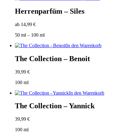
auf
Produkt
der
weist
Herrenparfüm – Siles
Produktseite
mehrere
gewählt
Varianten
werden
ab
14,99
€
auf.
Die
50
ml
– 100
ml
Optionen
können
In den Warenkorb
auf
der
The Collection – Benoit
Produktseite
gewählt
werden
39,99
€
100
ml
In den Warenkorb
The Collection – Yannick
39,99
€
100
ml