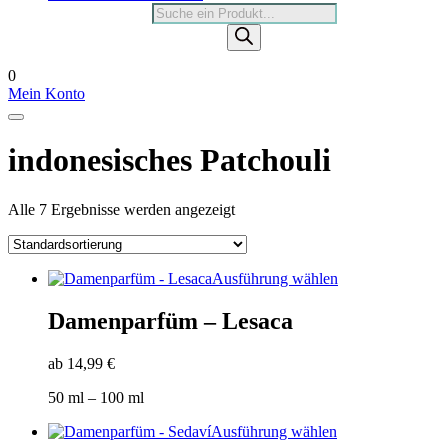
Products
search
0
Mein Konto
indonesisches Patchouli
Alle 7 Ergebnisse werden angezeigt
Dieses
Ausführung wählen
Produkt
weist
Damenparfüm – Lesaca
mehrere
Varianten
ab
14,99
€
auf.
Die
50
ml
– 100
ml
Optionen
können
Dieses
Ausführung wählen
auf