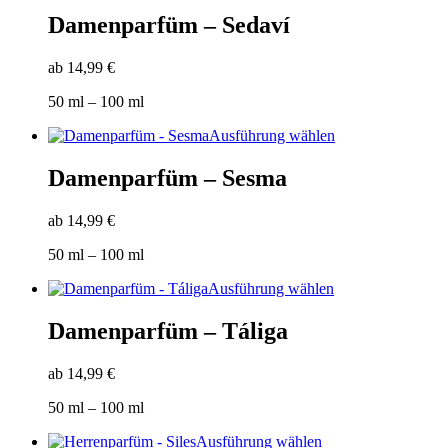
Produkt
der
weist
Damenparfüm – Sedaví
Produktseite
mehrere
gewählt
Varianten
werden
ab
14,99
€
auf.
Die
50
ml
– 100
ml
Optionen
können
Dieses
Ausführung wählen
auf
Produkt
der
weist
Damenparfüm – Sesma
Produktseite
mehrere
gewählt
Varianten
werden
ab
14,99
€
auf.
Die
50
ml
– 100
ml
Optionen
können
Dieses
Ausführung wählen
auf
Produkt
der
weist
Damenparfüm – Táliga
Produktseite
mehrere
gewählt
Varianten
werden
ab
14,99
€
auf.
Die
50
ml
– 100
ml
Optionen
können
Dieses
Ausführung wählen