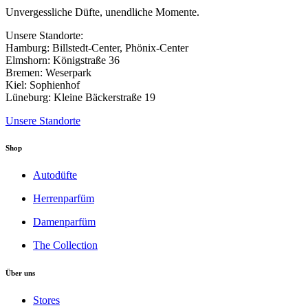
der
Unvergessliche Düfte, unendliche Momente.
Produktseite
gewählt
Unsere Standorte:
werden
Hamburg: Billstedt-Center, Phönix-Center
Elmshorn: Königstraße 36
Bremen: Weserpark
Kiel: Sophienhof
Lüneburg: Kleine Bäckerstraße 19
Unsere Standorte
Shop
Autodüfte
Herrenparfüm
Damenparfüm
The Collection
Über uns
Stores