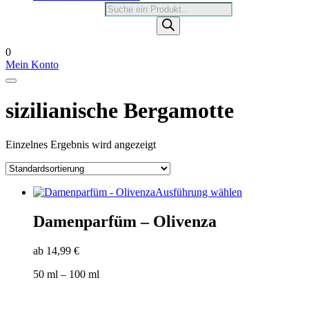
Products
search
0
Mein Konto
sizilianische Bergamotte
Einzelnes Ergebnis wird angezeigt
Dieses
Ausführung wählen
Produkt
weist
Damenparfüm – Olivenza
mehrere
Varianten
ab
14,99
€
auf.
Die
50
ml
– 100
ml
Optionen
können
auf