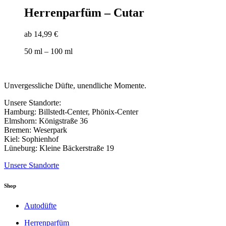
Produkt
der
weist
Herrenparfüm – Cutar
Produktseite
mehrere
gewählt
Varianten
werden
ab
14,99
€
auf.
Die
50
ml
– 100
ml
Optionen
können
auf
der
Unvergessliche Düfte, unendliche Momente.
Produktseite
gewählt
Unsere Standorte:
werden
Hamburg: Billstedt-Center, Phönix-Center
Elmshorn: Königstraße 36
Bremen: Weserpark
Kiel: Sophienhof
Lüneburg: Kleine Bäckerstraße 19
Unsere Standorte
Shop
Autodüfte
Herrenparfüm