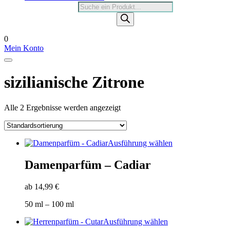
Products
search
0
Mein Konto
sizilianische Zitrone
Alle 2 Ergebnisse werden angezeigt
Dieses
Ausführung wählen
Produkt
weist
Damenparfüm – Cadiar
mehrere
Varianten
ab
14,99
€
auf.
Die
50
ml
– 100
ml
Optionen
können
Dieses
Ausführung wählen
auf