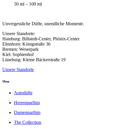
Die
50
ml
– 100
ml
Optionen
können
auf
der
Unvergessliche Düfte, unendliche Momente.
Produktseite
gewählt
Unsere Standorte:
werden
Hamburg: Billstedt-Center, Phönix-Center
Elmshorn: Königstraße 36
Bremen: Weserpark
Kiel: Sophienhof
Lüneburg: Kleine Bäckerstraße 19
Unsere Standorte
Shop
Autodüfte
Herrenparfüm
Damenparfüm
The Collection