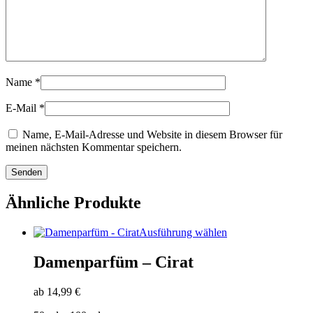
Name
*
E-Mail
*
Name, E-Mail-Adresse und Website in diesem Browser für
meinen nächsten Kommentar speichern.
Ähnliche Produkte
Dieses
Ausführung wählen
Produkt
weist
Damenparfüm – Cirat
mehrere
Varianten
ab
14,99
€
auf.
Die