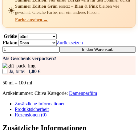
Summer Edition:
Nur unser
Türkis
wird für den Sommer durch
Summer Edition Grün
ersetzt –
Blau
&
Pink
bleiben wie
☀️
gewohnt. Gleiche Farbe, nur ein anderes Flacon.
Farbe ansehen →
Größe
Flakon
Zurücksetzen
Damenparfüm
In den Warenkorb
-
Als Geschenk verpacken?
Chiva
Menge
Ja, bitte!
1,00 €
50
ml
– 100
ml
Artikelnummer:
Chiva
Kategorie:
Damenparfüm
Zusätzliche Informationen
Produktsicherheit
Rezensionen (0)
Zusätzliche Informationen