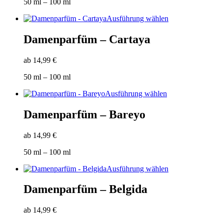
50
ml
– 100
ml
Optionen
können
Dieses
Ausführung wählen
auf
Produkt
der
weist
Damenparfüm – Cartaya
Produktseite
mehrere
gewählt
Varianten
werden
ab
14,99
€
auf.
Die
50
ml
– 100
ml
Optionen
können
Dieses
Ausführung wählen
auf
Produkt
der
weist
Damenparfüm – Bareyo
Produktseite
mehrere
gewählt
Varianten
werden
ab
14,99
€
auf.
Die
50
ml
– 100
ml
Optionen
können
Dieses
Ausführung wählen
auf
Produkt
der
weist
Damenparfüm – Belgida
Produktseite
mehrere
gewählt
Varianten
werden
ab
14,99
€
auf.