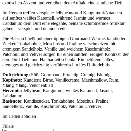
exotischen Akzent und verleihen dem Auftakt eine sinnliche Tiefe.
Im Herzen treffen verspielte Jellybean- und Kaugummi-Nuancen
auf sanftes weißes Karamell, während Jasmin und warmes
Labdanum dem Duft eine elegante, beinahe schimmernde Struktur
geben – verspielt und dennoch edel.
Die Basis schließt mit einer üppigen Gourmand-Wärme: kandierter
Zucker, Tonkabohne, Moschus und Praline verschmelzen mit
cremigem Sandelholz, Vanille und weichem Kaschmirholz.
Patchouli und Vetiver sorgen für einen sanften, erdigen Kontrast, der
dem Duft Tiefe und Haltbarkeit schenkt. Ein betörend süßes,
cremiges und gleichzeitig verführerisch reifes Dufterlebnis.
Duftrichtung:
Süß, Gourmand, Fruchtig, Cremig, Blumig
Kopfnote:
Kandierte Birne, Vanillecreme, Marshmallow, Rum,
Ylang-Ylang, Veilchenblatt
Herznote:
Jellybean, Kaugummi, weißes Karamell, Jasmin,
Labdanum
Basisnote:
Kandiszucker, Tonkabohne, Moschus, Praline,
Sandelholz, Vanille, Kaschmirholz, Patchouli, Vetiver
Im Laden abholen
Filiale