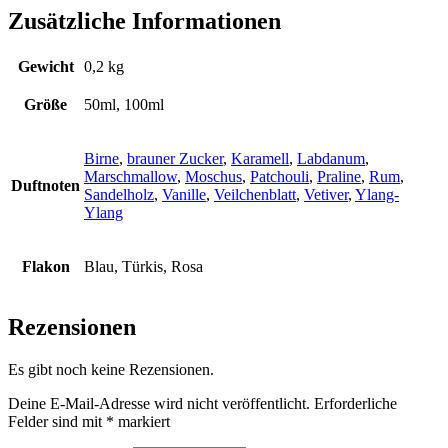
Zusätzliche Informationen
Gewicht
0,2 kg
Größe
50ml, 100ml
Birne
,
brauner Zucker
,
Karamell
,
Labdanum
,
Marschmallow
,
Moschus
,
Patchouli
,
Praline
,
Rum
,
Duftnoten
Sandelholz
,
Vanille
,
Veilchenblatt
,
Vetiver
,
Ylang-
Ylang
Flakon
Blau, Türkis, Rosa
Rezensionen
Es gibt noch keine Rezensionen.
Deine E-Mail-Adresse wird nicht veröffentlicht.
Erforderliche
Felder sind mit
*
markiert