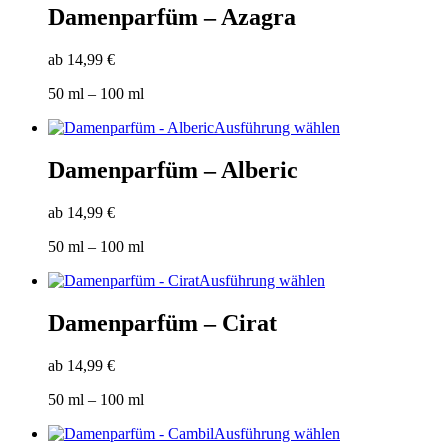
weist
Damenparfüm – Azagra
mehrere
Varianten
ab
14,99
€
auf.
Die
50
ml
– 100
ml
Optionen
können
Dieses
Ausführung wählen
auf
Produkt
der
weist
Damenparfüm – Alberic
Produktseite
mehrere
gewählt
Varianten
werden
ab
14,99
€
auf.
Die
50
ml
– 100
ml
Optionen
können
Dieses
Ausführung wählen
auf
Produkt
der
weist
Damenparfüm – Cirat
Produktseite
mehrere
gewählt
Varianten
werden
ab
14,99
€
auf.
Die
50
ml
– 100
ml
Optionen
können
Dieses
Ausführung wählen
auf