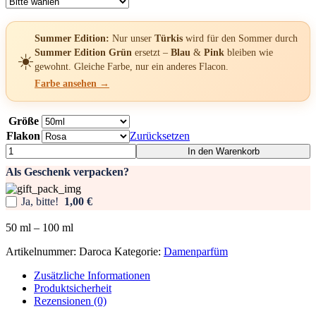
Summer Edition:
Nur unser
Türkis
wird für den Sommer durch
Summer Edition Grün
ersetzt –
Blau
&
Pink
bleiben wie
☀️
gewohnt. Gleiche Farbe, nur ein anderes Flacon.
Farbe ansehen →
Größe
Flakon
Zurücksetzen
Damenparfüm
In den Warenkorb
-
Als Geschenk verpacken?
Daroca
Menge
Ja, bitte!
1,00 €
50
ml
– 100
ml
Artikelnummer:
Daroca
Kategorie:
Damenparfüm
Zusätzliche Informationen
Produktsicherheit
Rezensionen (0)