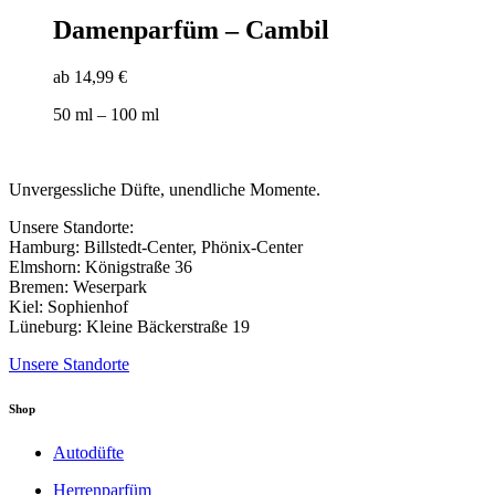
Produkt
der
weist
Damenparfüm – Cambil
Produktseite
mehrere
gewählt
Varianten
werden
ab
14,99
€
auf.
Die
50
ml
– 100
ml
Optionen
können
auf
der
Unvergessliche Düfte, unendliche Momente.
Produktseite
gewählt
Unsere Standorte:
werden
Hamburg: Billstedt-Center, Phönix-Center
Elmshorn: Königstraße 36
Bremen: Weserpark
Kiel: Sophienhof
Lüneburg: Kleine Bäckerstraße 19
Unsere Standorte
Shop
Autodüfte
Herrenparfüm