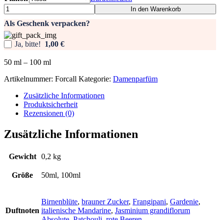
Damenparfüm
In den Warenkorb
-
Als Geschenk verpacken?
Forcall
Menge
Ja, bitte!
1,00 €
50
ml
– 100
ml
Artikelnummer:
Forcall
Kategorie:
Damenparfüm
Zusätzliche Informationen
Produktsicherheit
Rezensionen (0)
Zusätzliche Informationen
Gewicht
0,2 kg
Größe
50ml, 100ml
Birnenblüte
,
brauner Zucker
,
Frangipani
,
Gardenie
,
Duftnoten
italienische Mandarine
,
Jasminium grandiflorum
Absolute
,
Patchouli
,
rote Beeren