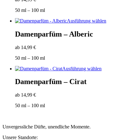
auf.
Die
50
ml
– 100
ml
Optionen
können
Dieses
Ausführung wählen
auf
Produkt
der
weist
Damenparfüm – Alberic
Produktseite
mehrere
gewählt
Varianten
werden
ab
14,99
€
auf.
Die
50
ml
– 100
ml
Optionen
können
Dieses
Ausführung wählen
auf
Produkt
der
weist
Damenparfüm – Cirat
Produktseite
mehrere
gewählt
Varianten
werden
ab
14,99
€
auf.
Die
50
ml
– 100
ml
Optionen
können
auf
der
Unvergessliche Düfte, unendliche Momente.
Produktseite
gewählt
Unsere Standorte: