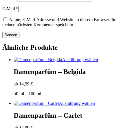
E-Mail
*
Name, E-Mail-Adresse und Website in diesem Browser für
meinen nächsten Kommentar speichern.
Ähnliche Produkte
Dieses
Ausführung wählen
Produkt
weist
Damenparfüm – Belgida
mehrere
Varianten
ab
14,99
€
auf.
Die
50
ml
– 100
ml
Optionen
können
Dieses
Ausführung wählen
auf
Produkt
der
weist
Damenparfüm – Carlet
Produktseite
mehrere
gewählt
Varianten
werden
ab
14,99
€