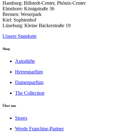
werden
Hamburg: Billstedt-Center, Phönix-Center
Elmshorn: Königstraße 36
Bremen: Weserpark
Kiel: Sophienhof
Lüneburg: Kleine Bäckerstraße 19
Unsere Standorte
Shop
Autodüfte
Herrenparfüm
Damenparfüm
The Collection
Über uns
Stores
Werde Franchise-Partner