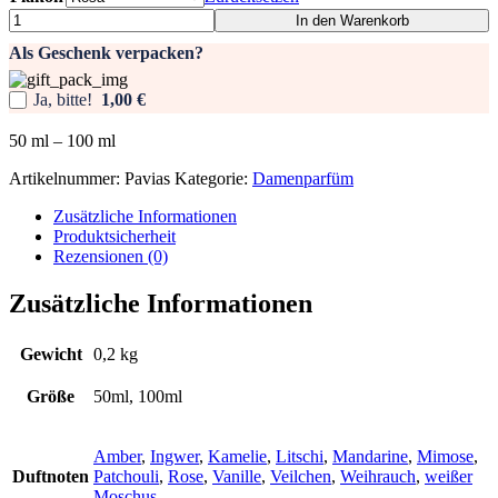
Damenparfüm
In den Warenkorb
-
Als Geschenk verpacken?
Pavias
Menge
Ja, bitte!
1,00 €
50
ml
– 100
ml
Artikelnummer:
Pavias
Kategorie:
Damenparfüm
Zusätzliche Informationen
Produktsicherheit
Rezensionen (0)
Zusätzliche Informationen
Gewicht
0,2 kg
Größe
50ml, 100ml
Amber
,
Ingwer
,
Kamelie
,
Litschi
,
Mandarine
,
Mimose
,
Duftnoten
Patchouli
,
Rose
,
Vanille
,
Veilchen
,
Weihrauch
,
weißer
Moschus