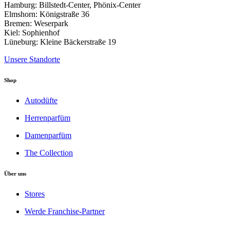
werden
Hamburg: Billstedt-Center, Phönix-Center
Elmshorn: Königstraße 36
Bremen: Weserpark
Kiel: Sophienhof
Lüneburg: Kleine Bäckerstraße 19
Unsere Standorte
Shop
Autodüfte
Herrenparfüm
Damenparfüm
The Collection
Über uns
Stores
Werde Franchise-Partner