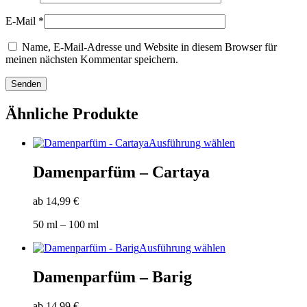
E-Mail
*
Name, E-Mail-Adresse und Website in diesem Browser für
meinen nächsten Kommentar speichern.
Ähnliche Produkte
Dieses
Ausführung wählen
Produkt
weist
Damenparfüm – Cartaya
mehrere
Varianten
ab
14,99
€
auf.
Die
50
ml
– 100
ml
Optionen
können
Dieses
Ausführung wählen
auf
Produkt
der
weist
Damenparfüm – Barig
Produktseite
mehrere
gewählt
Varianten
werden
ab
14,99
€