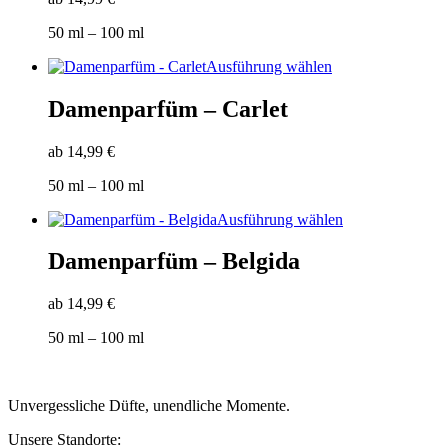
auf.
Die
50
ml
– 100
ml
Optionen
können
Dieses
Ausführung wählen
auf
Produkt
der
weist
Damenparfüm – Carlet
Produktseite
mehrere
gewählt
Varianten
werden
ab
14,99
€
auf.
Die
50
ml
– 100
ml
Optionen
können
Dieses
Ausführung wählen
auf
Produkt
der
weist
Damenparfüm – Belgida
Produktseite
mehrere
gewählt
Varianten
werden
ab
14,99
€
auf.
Die
50
ml
– 100
ml
Optionen
können
auf
der
Unvergessliche Düfte, unendliche Momente.
Produktseite
gewählt
Unsere Standorte: