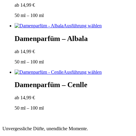
Varianten
werden
ab
14,99
€
auf.
Die
50
ml
– 100
ml
Optionen
können
Dieses
Ausführung wählen
auf
Produkt
der
weist
Damenparfüm – Albala
Produktseite
mehrere
gewählt
Varianten
werden
ab
14,99
€
auf.
Die
50
ml
– 100
ml
Optionen
können
Dieses
Ausführung wählen
auf
Produkt
der
weist
Damenparfüm – Cenlle
Produktseite
mehrere
gewählt
Varianten
werden
ab
14,99
€
auf.
Die
50
ml
– 100
ml
Optionen
können
auf
der
Unvergessliche Düfte, unendliche Momente.
Produktseite