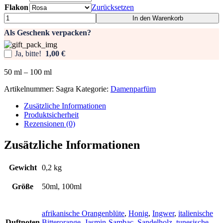
Flakon
Zurücksetzen
Damenparfüm
In den Warenkorb
-
Als Geschenk verpacken?
Sagra
Menge
Ja, bitte!
1,00 €
50
ml
– 100
ml
Artikelnummer:
Sagra
Kategorie:
Damenparfüm
Zusätzliche Informationen
Produktsicherheit
Rezensionen (0)
Zusätzliche Informationen
Gewicht
0,2 kg
Größe
50ml, 100ml
afrikanische Orangenblüte
,
Honig
,
Ingwer
,
italienische
Duftnoten
Bitterorange
,
Jasmin-Sambac
,
Sandelholz
,
tunesische