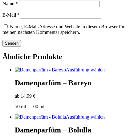
Name
*
E-Mail
*
Name, E-Mail-Adresse und Website in diesem Browser für
meinen nächsten Kommentar speichern.
Ähnliche Produkte
Dieses
Ausführung wählen
Produkt
weist
Damenparfüm – Bareyo
mehrere
Varianten
ab
14,99
€
auf.
Die
50
ml
– 100
ml
Optionen
können
Dieses
Ausführung wählen
auf
Produkt
der
weist
Damenparfüm – Bolulla
Produktseite
mehrere
gewählt