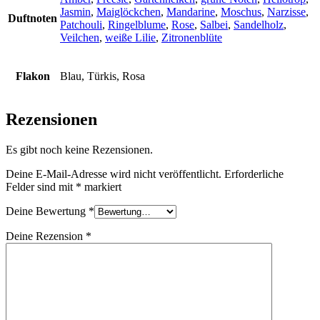
Jasmin
,
Maiglöckchen
,
Mandarine
,
Moschus
,
Narzisse
,
Duftnoten
Patchouli
,
Ringelblume
,
Rose
,
Salbei
,
Sandelholz
,
Veilchen
,
weiße Lilie
,
Zitronenblüte
Flakon
Blau, Türkis, Rosa
Rezensionen
Es gibt noch keine Rezensionen.
Deine E-Mail-Adresse wird nicht veröffentlicht.
Erforderliche
Felder sind mit
*
markiert
Deine Bewertung
*
Deine Rezension
*