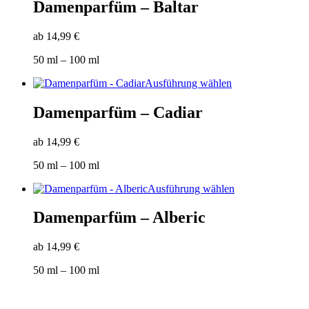
weist
Damenparfüm – Baltar
Produktseite
mehrere
gewählt
Varianten
werden
ab
14,99
€
auf.
Die
50
ml
– 100
ml
Optionen
können
Dieses
Ausführung wählen
auf
Produkt
der
weist
Damenparfüm – Cadiar
Produktseite
mehrere
gewählt
Varianten
werden
ab
14,99
€
auf.
Die
50
ml
– 100
ml
Optionen
können
Dieses
Ausführung wählen
auf
Produkt
der
weist
Damenparfüm – Alberic
Produktseite
mehrere
gewählt
Varianten
werden
ab
14,99
€
auf.
Die
50
ml
– 100
ml
Optionen
können
auf