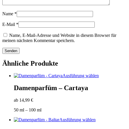
Name
*
E-Mail
*
Name, E-Mail-Adresse und Website in diesem Browser für
meinen nächsten Kommentar speichern.
Ähnliche Produkte
Dieses
Ausführung wählen
Produkt
weist
Damenparfüm – Cartaya
mehrere
Varianten
ab
14,99
€
auf.
Die
50
ml
– 100
ml
Optionen
können
Dieses
Ausführung wählen
auf
Produkt
der