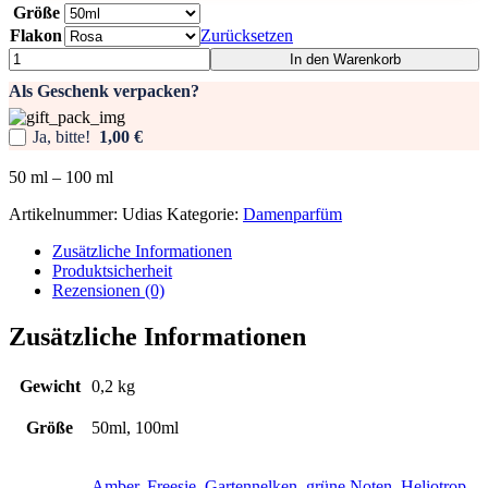
Größe
Flakon
Zurücksetzen
Damenparfüm
In den Warenkorb
-
Als Geschenk verpacken?
Udias
Menge
Ja, bitte!
1,00 €
50
ml
– 100
ml
Artikelnummer:
Udias
Kategorie:
Damenparfüm
Zusätzliche Informationen
Produktsicherheit
Rezensionen (0)
Zusätzliche Informationen
Gewicht
0,2 kg
Größe
50ml, 100ml
Amber
,
Freesie
,
Gartennelken
,
grüne Noten
,
Heliotrop
,