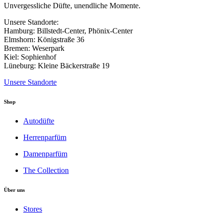
der
Unvergessliche Düfte, unendliche Momente.
Produktseite
gewählt
Unsere Standorte:
werden
Hamburg: Billstedt-Center, Phönix-Center
Elmshorn: Königstraße 36
Bremen: Weserpark
Kiel: Sophienhof
Lüneburg: Kleine Bäckerstraße 19
Unsere Standorte
Shop
Autodüfte
Herrenparfüm
Damenparfüm
The Collection
Über uns
Stores