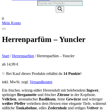
Products
search
0
Mein Konto
Herrenparfüm – Yuncler
Start
/
Herrenparfüm
/ Herrenparfüm – Yuncler
ab
14,99
€
✨ Bei Kauf dieses Produkts erhältst du
14 Punkte
!
inkl. MwSt.
zzgl.
Versandkosten
Ein frischer, würzig-süßer Herrenduft mit belebendem
Ingwer
,
spritziger
Bergamotte
und frischer
Zitrone
in der Kopfnote.
Veilchen
, aromatischer
Basilikum
, feine
Gewürze
und würziger
weißer Pfeffer
verleihen dem Herzen eine elegante Tiefe, während
süßliche
Tonkabohne
, edles
Zedernholz
und erdiges
Vetiver
in