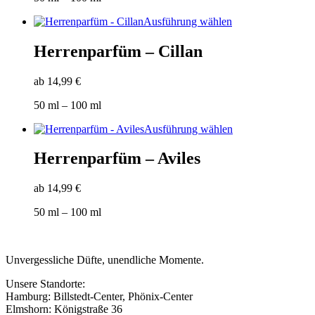
Optionen
können
Dieses
Ausführung wählen
auf
Produkt
der
weist
Herrenparfüm – Cillan
Produktseite
mehrere
gewählt
Varianten
werden
ab
14,99
€
auf.
Die
50
ml
– 100
ml
Optionen
können
Dieses
Ausführung wählen
auf
Produkt
der
weist
Herrenparfüm – Aviles
Produktseite
mehrere
gewählt
Varianten
werden
ab
14,99
€
auf.
Die
50
ml
– 100
ml
Optionen
können
auf
der
Unvergessliche Düfte, unendliche Momente.
Produktseite
gewählt
Unsere Standorte:
werden
Hamburg: Billstedt-Center, Phönix-Center
Elmshorn: Königstraße 36