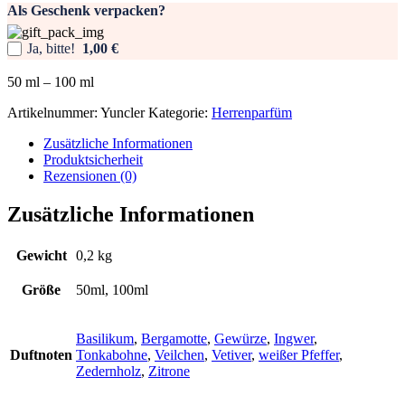
Als Geschenk verpacken?
Yuncler
Menge
Ja, bitte!
1,00 €
50
ml
– 100
ml
Artikelnummer:
Yuncler
Kategorie:
Herrenparfüm
Zusätzliche Informationen
Produktsicherheit
Rezensionen (0)
Zusätzliche Informationen
Gewicht
0,2 kg
Größe
50ml, 100ml
Basilikum
,
Bergamotte
,
Gewürze
,
Ingwer
,
Duftnoten
Tonkabohne
,
Veilchen
,
Vetiver
,
weißer Pfeffer
,
Zedernholz
,
Zitrone