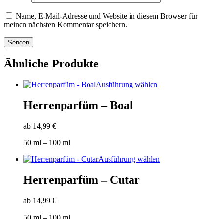
Name, E-Mail-Adresse und Website in diesem Browser für
meinen nächsten Kommentar speichern.
Ähnliche Produkte
Dieses
Ausführung wählen
Produkt
weist
Herrenparfüm – Boal
mehrere
Varianten
ab
14,99
€
auf.
Die
50
ml
– 100
ml
Optionen
können
Dieses
Ausführung wählen
auf
Produkt
der
weist
Herrenparfüm – Cutar
Produktseite
mehrere
gewählt
Varianten
werden
ab
14,99
€
auf.
Die
50
ml
– 100
ml