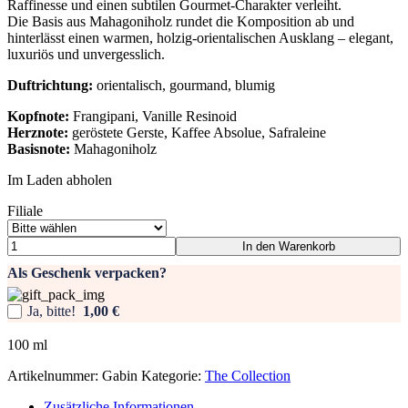
Raffinesse und einen subtilen Gourmet-Charakter verleiht.
Die Basis aus Mahagoniholz rundet die Komposition ab und
hinterlässt einen warmen, holzig-orientalischen Ausklang – elegant,
luxuriös und unvergesslich.
Duftrichtung:
orientalisch, gourmand, blumig
Kopfnote:
Frangipani, Vanille Resinoid
Herznote:
geröstete Gerste, Kaffee Absolue, Safraleine
Basisnote:
Mahagoniholz
Im Laden abholen
Filiale
The
In den Warenkorb
Collection
Als Geschenk verpacken?
-
Gabin
Menge
Ja, bitte!
1,00 €
100
ml
Artikelnummer:
Gabin
Kategorie:
The Collection
Zusätzliche Informationen